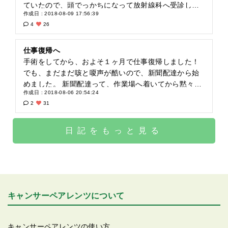
｢書道家になって、夢だった個展を開催!!｣ みたいな感
ていたので、頭でっかちになって放射線科へ受診しま
作成日 : 2018-08-09 17:56:39
じで、〇才で夢叶った!!って事を書くんです!! ちなみに
した。 2月に予約をし(結果、2月に次女の最後の参観
4
26
ウチの娘、小２から始めた習字をかれこれ今年で5年
日があることが分かり、5月に延ばしました) その下準
目。 飽き性な子がこれだけは頑張ってます!! 話しを戻
備として、入院の3週間前からチラージン(甲状腺の薬)
して、これを2時間みっちり使って仕上げます。 はじ
を止める。 1週間前からヨード制限食を開始。 (海藻類
仕事復帰へ
めは、｢こんなの書けない！どうしよう！｣って声がほ
を食べない) アイソトープ治療とは、放射能を有するカ
手術をしてから、およそ１ヶ月で仕事復帰しました！
とんど。鉛筆は止まったまま。 しばらくすると、鉛筆
プセルを3個飲み、薬が病巣部に集中的に取り込まれ、
でも、まだまだ咳と嗄声が酷いので、新聞配達から始
の音が聞こえてきて、ほとんどの子が2時間で仕上げて
細胞をたたく。というものです。 もちろん副作用もあ
めました。 新聞配達って、作業場へ着いてから黙々と
作成日 : 2018-08-06 20:54:24
しまいます。 私達がやったのは、親子バージョン。 な
り、吐き気、頚部の腫れ、味覚障害、肺の炎症など。
チラシを入れ込み、配達順に組み早々に配達へ。 なの
2
31
ので、最後に親のコメント欄があります。 更に最後
そして、放射線を体から出すため、30&mu;Svになら
で、あまり他の配達員さんとは挨拶程度。 声があまり
に、内緒で子供から親への感謝のお手紙があります。
ないと退院できない。 退院しても、しばらくは子供と
出せなくても大丈夫。 でも、皆さん心配してくれてか
これは直接読んでくれるので100%泣けます? 小学生の
接触出来ない。 トイレも2度流す。 お風呂も最後。 洗
｢あまり無理しないようにね｣と気遣ってくれました。
日記をもっと見る
将来の夢って、ほぼ叶わずに終わりますよね。 あ、持
濯も別。 全てのものに手袋をして触る。 これを1週間
最初は80件程度の配達。 普段なら余裕でサクサク出来
ち続けてる子ももちろんいますけどね。 でも、文字に
～3週間。 聞いただけで、嫌になる治療⤵︎⤵︎⤵︎ さらに説
るのに、そこはやっぱり病み上がり。 全く走れず⋯。
して更に新聞にすると、あらあらホントに叶うんじゃ
明ではこれで治る訳ではなく、進行を防ぐと言うこ
少し歩いただけでもﾊｧﾊｧ。 でも、外へ出て体を動かせ
ないかと⋯。 これを、少年刑務所や老人ホーム(シニア
と。 治る治療ならともかく、防ぐーー？ モチベーショ
る喜び。 楽しかった～(*^&omega;^*) で、その一週間
新聞)などでもやるみたいです。 シニアの方で、｢100
ンが上がらないー！ 気持ちはｲﾔｲﾔのまま4月中旬から
後には、昼間の接客業にも復帰しました!! レジも少し
才で嫁さん貰った｣とかあるみたいです(笑) こんな事考
キャンサーペアレンツについて
薬を止め、下旬からヨード制限食を始めました。 出汁
ずつ。 でも、接客業はキツかった。 体も疲れるし、喉
える人って、どんな人なんだろう⋯って思ってたら実
の使ったものはダメ。 卵も1日1個。 乳製品も制限。
もキツいし⋯o(-_-;*) と、そんな時に地元の新聞で気に
は、私がお世話になっている新聞店の社長がやってま
既製品なんてもってのほか。 アイスも食べられな
なる記事が。 働くがん患者支援浸透せず。長野県内7
キャンサーペアレンツの使い方