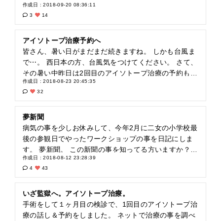
作成日 : 2018-09-20 08:36:11
断然食欲の秋です!! 毎年、秋から冬にかけて何故が体
3
14
重が1、2㌔増加するんですよね～(￣&nabla;￣*)ゞ 体
重といえば、夏の健康診断で体重が昨年より減ってま
した！ しかし!! 腹回りが3cmも大きくなっていて⋯ な
アイソトープ治療予約へ
ぜ？ やはり、重力には勝てないということなのか⋯(&
皆さん、暑い日がまだまだ続きますね。 しかも台風ま
ordm; ﾛ &ordm; ) あ、話がズレました。 さて。 免疫
で⋯。 西日本の方、台風気をつけてください。 さて、
力についてなんですが、恥ずかしながら免疫力につい
その暑い中昨日は2回目のアイソトープ治療の予約も兼
作成日 : 2018-08-23 20:45:35
てあまり深く考えたことがなくて、ついこの間繋がり
ねて、病院へ行ってきました。 前回の治療の結果も、
32
申請して頂いた会員の方とその話になりまして⋯。 病
改めて放射線科の先生からお話しがありました。 やは
気になるまで、インフルエンザどころか、風邪もひい
り、ヨードが肺や、リンパ節まで全く行き届いてない
たこと無かったのに、昨年から全てのウィルスがウエ
事。 治療3回目位までは、効果がない事など、詳しく
夢新聞
ルカム状態で⋯。 皆さん、免疫力UPのために何かして
お話しして下さいました。 ヨードが喉に蓄積している
病気の事を少しお休みして、今年2月に二女の小学校最
いる事あったらぜひぜひ教えてもらいたいんです!! 何
間に、2回目の治療をした方がいいと言うことなので、
後の参観日でやったワークショップの事を日記にしま
せ、無頓着で何も考えたことがなく⋯。 出来る事があ
今年の12月に入院が決まりました(&acute;; &omega; ;
す。 夢新聞。 この新聞の事を知ってる方いますか？
作成日 : 2018-08-12 23:28:39
ればぜひやってみたいので、お願いします!!
`) 子供たちの春休みにと思っていたのに⋯。 またあの
ネットに詳しい事が載ってます。 興味のある方｢夢新
4
43
地獄の日々を考えたら、やはりテンション⤵︎⤵︎⤵︎になりま
聞｣で検索してみて下さい。 実はこの夢新聞、老若男
すね⋯。 あ！ でも、今も大変な治療をしている方がい
女、年齢問わずやっているワークショップなんです
るんだから、こんな事言ってられませんね！ なんとか
が、夢新聞って言うくらいだから、子供の夢を新聞に
いざ監獄へ。アイソトープ治療。
乗り切ります!! 残暑が厳しい今年。 皆さん、お体ご自
する⋯。 ではないんです!! 夢を達成した事を新聞にす
手術をして１ヶ月目の検診で、1回目のアイソトープ治
愛ください。
るです。 ウチの娘が書いた新聞の題材を教えますね。
療の話し＆予約をしました。 ネットで治療の事を調べ