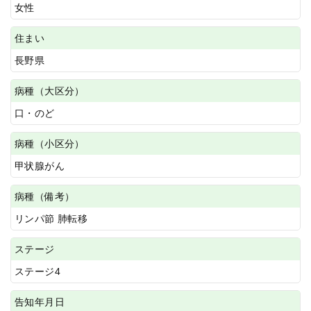
女性
住まい
長野県
病種（大区分）
口・のど
病種（小区分）
甲状腺がん
病種（備考）
リンパ節 肺転移
ステージ
ステージ4
告知年月日