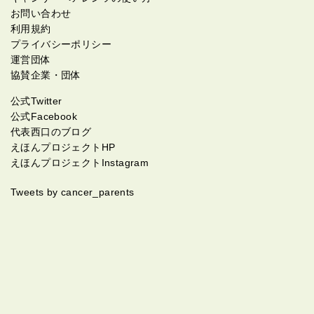
した(笑) 全国へ出掛けては、この取り組みをもう何年
い⋯。 基本、和食は全滅！ 洋食のみ！ 地獄でしたね
8%｢制度なし｣ 企業に努力義務を課した改正がん対策
お問い合わせ
もやっています。 希望があれば、講習会もやるみたい
～。 薬(チラージン)も飲んでないから、体が段々だる
基本法が２０１６年１２月に成立したものの、中小企
利用規約
です。 なので、社長と直接会うのは給料日くらい(笑)
くなっていくし、何事にもやる気が無くなってくし、
業が多い県内で取り組みが十分進んでいない現状。 2
プライバシーポリシー
めったに地元にはいませんねぇ。 たまには、配達の仕
朝起きるのも辛い。 そんな体調のまま、いざ入院。 予
人に1人がガンになる時代。 確かに企業側は、いつど
運営団体
事もやれよって思いますけどね? 私達、がん患者にと
定では3泊4日。 入院時に持っていくものは、全て捨て
うなるか分からないがん患者に支援をと言われて
協賛企業・団体
って夢って⋯。 皆さん、色々あると思います。 私は、
てこなければいけないので、最低限の持ち物。 もちろ
も⋯。 でも、がん患者だからと言って休みを与え、療
夢あるあるのケーキ屋さんとかお花屋さんたった気
んスマホも厳禁！ 天井には360度カメラ。 (何かあっ
養する事だけがホントにいい事なのか。 私もその1
公式Twitter
が。 叶いませんでしたが(笑) 皆さんは子供の頃の夢叶
た時用) カプセル服用したら、看護師さん達は立ち入れ
人。 体を動かすことが好きで、体が辛くても仕事へ行
公式Facebook
ってますか？ これからでも遅くはないんですよね夢っ
ないので、ご飯も外に置き(スピーカーでご飯ですよと
きたい。 しかもシングルマザーで働かざるおえない環
代表西口のブログ
て。 年齢関係なく、強く願えば叶うんじゃないかと。
言われる)自分で取りに行って下膳。 お風呂も入れな
境。 皆さんの働き方はどうなんでしょうか？ 私は、上
えほんプロジェクトHP
この日記を書きながら、改めて私も夢を持ってみよう
い。 外へ出られないから、室内をｳﾛｳﾛ。 ラジオ体操的
司やパートさんに恵まれていて辛い時はすぐにでも休
えほんプロジェクトInstagram
かと思います。 最後に、ウチの長女は小学校時代から
なものしか運動出来ず。 心の友はテレビ。 でも、これ
ませてくれる。 差別なく働かせてくれる環境。 少しで
の夢を叶えようとしています。 見守ることしか出来な
をナースステーションで監視されてます(&acute;&time
も、このパーセントが減るようになればいいと思いま
Tweets by cancer_parents
いけど、その時が来るまで応援し続けようと思いま
s;&omega;&times;`) 下手なこと出来ません。 水を飲
す。 働きたくても働けない方もいると思います。 日記
す。 その為には、私が元気でい続けることですね?
んで、なるべく外へ放射線を出す！ の繰り返し。 ほぼ
を読んで気を悪くする方がいらっしゃいましたらホン
監獄状態です。 精神的にやられる治療です。 まぁ、結
トにごめんなさい。 読んで頂いてありがとうございま
果予定通り3日目で12&mu;Svまで下がり4日目で退院
す。
出来ました。 家は天国でしたね～。 でも、言いつけは
守りましたよ～。 全てに手袋！ めんどくせぇ～。(・
д・)チッ やっぱり健康は宝だなと改めて思いつつ。 退
院してすぐにシンチの検査。 そして先月の7月、期待